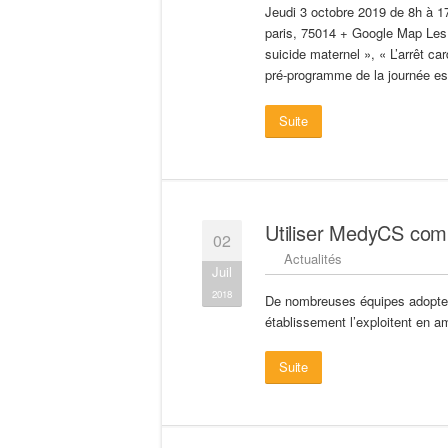
Jeudi 3 octobre 2019 de 8h à 17
paris, 75014 + Google Map Les 
suicide maternel », « L’arrêt c
pré-programme de la journée est 
Suite
Utiliser MedyCS comm
02
Actualités
Juil
2018
De nombreuses équipes adopten
établissement l’exploitent en am
Suite