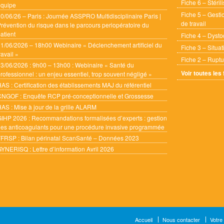
Fiche 6 – Stéril
équipe
Fiche 5 – Gesti
0/06/26 – Paris : Journée ASSPRO Multidisciplinaire Paris |
de travail
révention du risque dans le parcours periopératoire du
atient
Fiche 4 – Dysto
1/06/2026 – 18h00 Webinaire « Déclenchement artificiel du
Fiche 3 – Situa
ravail »
Fiche 2 – Ruptu
3/06/2026 : 9h00 – 13h00 : Webinaire « Santé du
Voir toutes les
rofessionnel : un enjeu essentiel, trop souvent négligé »
AS : Certification des établissements MAJ du référentiel
CNGOF : Enquête RCP pré-conceptionnelle et Grossesse
AS : Mise à jour de la grille ALARM
IHP 2026 : Recommandations formalisées d’experts : gestion
es anticoagulants pour une procédure invasive programmée
FRSP : Bilan périnatal ScanSanté – Données 2023
YNERISQ : Lettre d’information Avril 2026
Accueil
Nous contacter
Votre