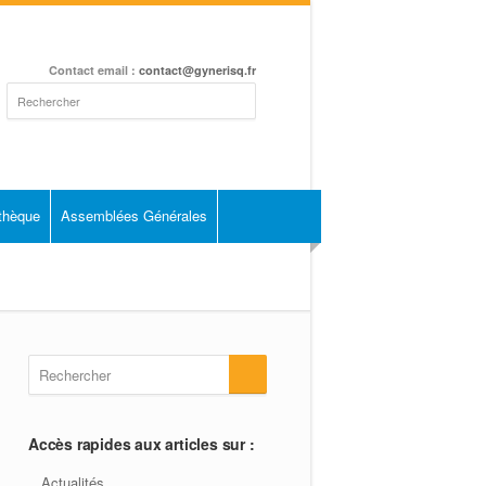
Contact email :
contact@gynerisq.fr
othèque
Assemblées Générales
Accès rapides aux articles sur :
Actualités