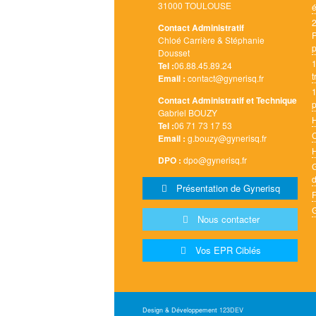
31000 TOULOUSE
2
Contact Administratif
P
Chloé Carrière & Stéphanie
p
Dousset
1
Tel :
06.88.45.89.24
t
Email :
contact@gynerisq.fr
1
Contact Administratif et Technique
p
Gabriel BOUZY
H
Tel :
06 71 73 17 53
Email :
g.bouzy@gynerisq.fr
H
DPO :
dpo@gynerisq.fr
G
d
Présentation de Gynerisq
F
G
Nous contacter
Vos EPR Ciblés
Design & Développement
123DEV