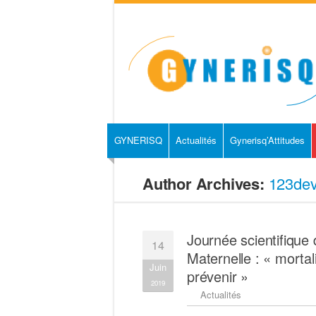
GYNERISQ
Actualités
Gynerisq’Attitudes
Author Archives:
123de
Journée scientifique 
14
Maternelle : « morta
Juin
prévenir »
2019
Actualités