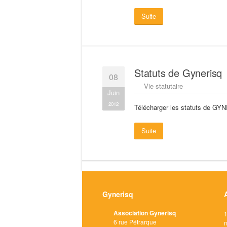
Suite
Statuts de Gynerisq
08
Vie statutaire
Juin
2012
Télécharger les statuts de GYNE
Suite
Gynerisq
Association Gynerisq
1
6 rue Pétrarque
n