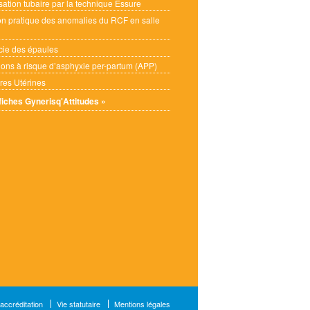
isation tubaire par la technique Essure
on pratique des anomalies du RCF en salle
cie des épaules
tions à risque d’asphyxie per-partum (APP)
res Utérines
 fiches Gynerisq'Attitudes »
 accréditation
Vie statutaire
Mentions légales