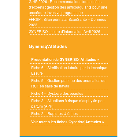
GIHP 2026 : Recommandations formalisées
d’experts : gestion des anticoagulants pour une
procédure invasive programmée
FFRSP : Bilan périnatal ScanSanté – Données
2023
GYNERISQ : Lettre d’information Avril 2026
Gynerisq'Attitudes
Présentation de GYNERISQ' Attitudes »
Fiche 6 – Stérilisation tubaire par la technique
Essure
Fiche 5 – Gestion pratique des anomalies du
RCF en salle de travail
Fiche 4 – Dystocie des épaules
Fiche 3 – Situations à risque d’asphyxie per-
partum (APP)
Fiche 2 – Ruptures Utérines
Voir toutes les fiches Gynerisq'Attitudes »