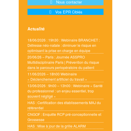
Nous contacter
Vos EPR Ciblés
Actualité
18/06/2026 : 19h30 : Webinaire BRANCHET :
Détresse néo-natale : diminuer le risque en
optimisant la prise en charge en équipe
20/06/26 – Paris : Journée ASSPRO
Multidisciplinaire Paris | Prévention du risque
dans le parcours periopératoire du patient
11/06/2026 – 18h00 Webinaire
« Déclenchement artificiel du travail »
13/06/2026 : 9h00 – 13h00 : Webinaire « Santé
du professionnel : un enjeu essentiel, trop
souvent négligé »
HAS : Certification des établissements MAJ du
référentiel
CNGOF : Enquête RCP pré-conceptionnelle et
Grossesse
HAS : Mise à jour de la grille ALARM