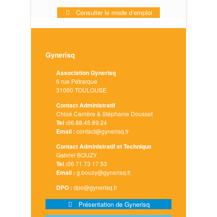
Consulter le mode d’emploi
Gynerisq
Association Gynerisq
6 rue Pétrarque
31000 TOULOUSE
Contact Administratif
Chloé Carrière & Stéphanie Dousset
Tel :
06.88.45.89.24
Email :
contact@gynerisq.fr
Contact Administratif et Technique
Gabriel BOUZY
Tel :
06 71 73 17 53
Email :
g.bouzy@gynerisq.fr
DPO :
dpo@gynerisq.fr
Présentation de Gynerisq