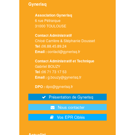
Gynerisq
Association Gynerisq
6 rue Pétrarque
31000 TOULOUSE
Contact Administratif
Chloé Carrière & Stéphanie Dousset
Tel :
06.88.45.89.24
Email :
contact@gynerisq.fr
Contact Administratif et Technique
Gabriel BOUZY
Tel :
06 71 73 17 53
Email :
g.bouzy@gynerisq.fr
DPO :
dpo@gynerisq.fr
Présentation de Gynerisq
Nous contacter
Vos EPR Ciblés
Actualité