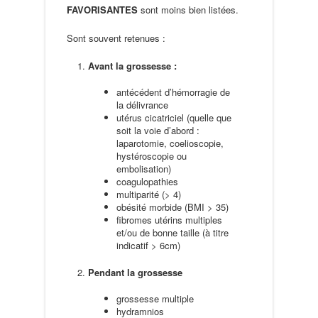
FAVORISANTES
sont moins bien listées.
Sont souvent retenues :
Avant la grossesse :
antécédent d’hémorragie de
la délivrance
utérus cicatriciel (quelle que
soit la voie d’abord :
laparotomie, coelioscopie,
hystéroscopie ou
embolisation)
coagulopathies
multiparité (> 4)
obésité morbide (BMI > 35)
fibromes utérins multiples
et/ou de bonne taille (à titre
indicatif > 6cm)
Pendant la grossesse
grossesse multiple
hydramnios