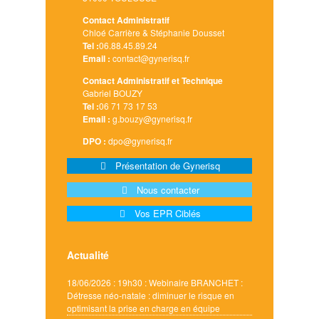
Contact Administratif
Chloé Carrière & Stéphanie Dousset
Tel :
06.88.45.89.24
Email :
contact@gynerisq.fr
Contact Administratif et Technique
Gabriel BOUZY
Tel :
06 71 73 17 53
Email :
g.bouzy@gynerisq.fr
DPO :
dpo@gynerisq.fr
Présentation de Gynerisq
Nous contacter
Vos EPR Ciblés
Actualité
18/06/2026 : 19h30 : Webinaire BRANCHET :
Détresse néo-natale : diminuer le risque en
optimisant la prise en charge en équipe