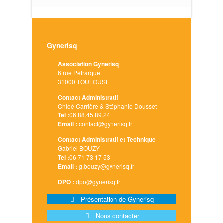
Gynerisq
Association Gynerisq
6 rue Pétrarque
31000 TOULOUSE
Contact Administratif
Chloé Carrière & Stéphanie Dousset
Tel :
06.88.45.89.24
Email :
contact@gynerisq.fr
Contact Administratif et Technique
Gabriel BOUZY
Tel :
06 71 73 17 53
Email :
g.bouzy@gynerisq.fr
DPO :
dpo@gynerisq.fr
Présentation de Gynerisq
Nous contacter