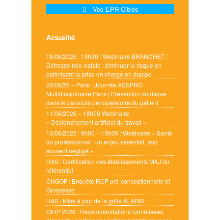
Vos EPR Ciblés
Actualité
18/06/2026 : 19h30 : Webinaire BRANCHET :
Détresse néo-natale : diminuer le risque en
optimisant la prise en charge en équipe
20/06/26 – Paris : Journée ASSPRO
Multidisciplinaire Paris | Prévention du risque
dans le parcours periopératoire du patient
11/06/2026 – 18h00 Webinaire
« Déclenchement artificiel du travail »
13/06/2026 : 9h00 – 13h00 : Webinaire « Santé
du professionnel : un enjeu essentiel, trop
souvent négligé »
HAS : Certification des établissements MAJ du
référentiel
CNGOF : Enquête RCP pré-conceptionnelle et
Grossesse
HAS : Mise à jour de la grille ALARM
GIHP 2026 : Recommandations formalisées