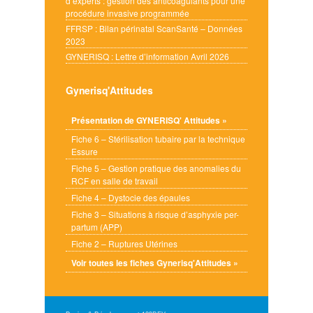
d’experts : gestion des anticoagulants pour une
procédure invasive programmée
FFRSP : Bilan périnatal ScanSanté – Données
2023
GYNERISQ : Lettre d’information Avril 2026
Gynerisq'Attitudes
Présentation de GYNERISQ' Attitudes »
Fiche 6 – Stérilisation tubaire par la technique
Essure
Fiche 5 – Gestion pratique des anomalies du
RCF en salle de travail
Fiche 4 – Dystocie des épaules
Fiche 3 – Situations à risque d’asphyxie per-
partum (APP)
Fiche 2 – Ruptures Utérines
Voir toutes les fiches Gynerisq'Attitudes »