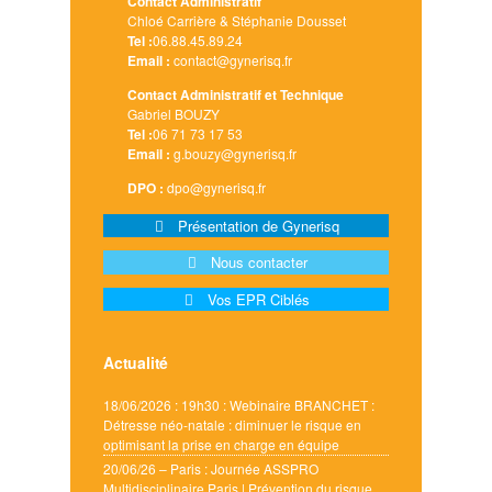
Contact Administratif
Chloé Carrière & Stéphanie Dousset
Tel :
06.88.45.89.24
Email :
contact@gynerisq.fr
Contact Administratif et Technique
Gabriel BOUZY
Tel :
06 71 73 17 53
Email :
g.bouzy@gynerisq.fr
DPO :
dpo@gynerisq.fr
Présentation de Gynerisq
Nous contacter
Vos EPR Ciblés
Actualité
18/06/2026 : 19h30 : Webinaire BRANCHET :
Détresse néo-natale : diminuer le risque en
optimisant la prise en charge en équipe
20/06/26 – Paris : Journée ASSPRO
Multidisciplinaire Paris | Prévention du risque