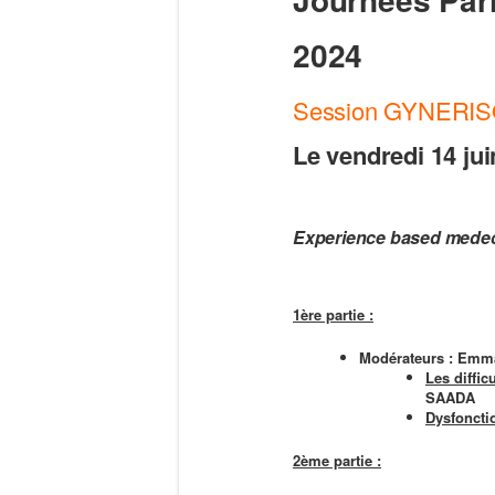
2024
Session GYNERI
Le vendredi 14 jui
Experience based medeci
1ère partie :
Modérateurs : Emm
Les diffi
SAADA
Dysfoncti
2ème partie :