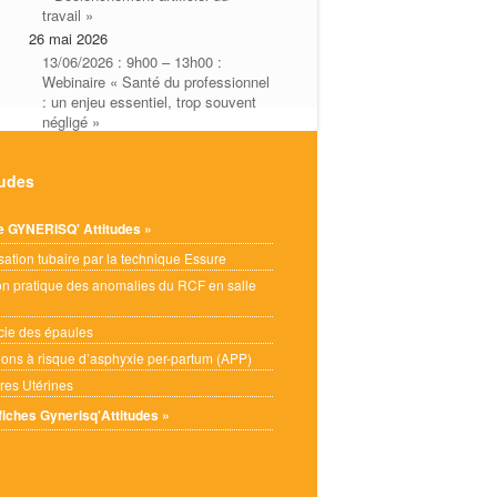
travail »
26 mai 2026
13/06/2026 : 9h00 – 13h00 :
Webinaire « Santé du professionnel
: un enjeu essentiel, trop souvent
négligé »
22 mai 2026
HAS : Certification des
tudes
établissements MAJ du référentiel
19 mai 2026
e GYNERISQ' Attitudes »
isation tubaire par la technique Essure
on pratique des anomalies du RCF en salle
Bibliothèque →
cie des épaules
tions à risque d’asphyxie per-partum (APP)
res Utérines
 fiches Gynerisq'Attitudes »