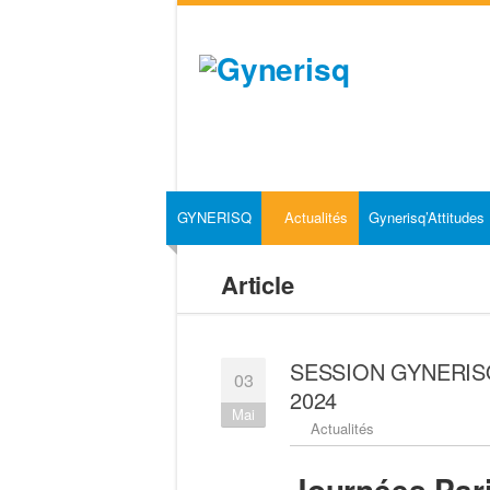
GYNERISQ
Actualités
Gynerisq’Attitudes
Article
SESSION GYNERISQ 
03
2024
Mai
Actualités
Journées Par