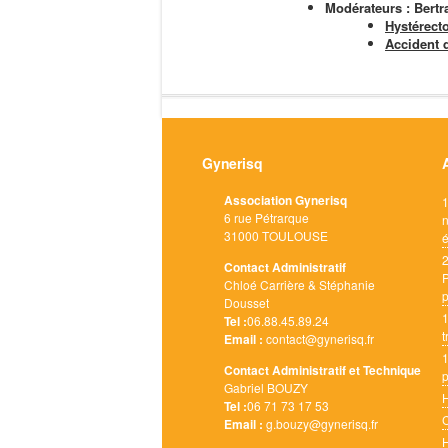
Modérateurs : Ber
Hystérect
Accident 
Gynerisq
Association Gynerisq
1
6 rue Pétrarque
n
31000 TOULOUSE
2
Contact Administratif
P
Chloé Carrière & Stéphanie
p
Dousset
1
Tel :
06.88.45.89.24
t
Email :
contact@gynerisq.fr
1
Contact Administratif et Technique
p
Gabriel BOUZY
H
Tel :
06 71 73 17 53
Email :
g.bouzy@gynerisq.fr
H