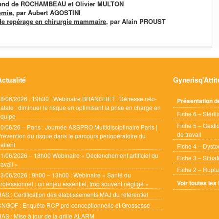
trand de ROCHAMBEAU et Olivier MULTON
omie
, par Aubert AGOSTINI
de repérage en chirurgie mammaire
, par Alain PROUST
Actualité
Gynerisq'Atti
8/06/2026 : 19h30 : Webinaire BRANCHET : Détresse néo-
Présentation d
atale : diminuer le risque en optimisant la prise en charge en
Fiche 6 – Stéril
équipe
Fiche 5 – Gesti
0/06/26 – Paris : Journée ASSPRO Multidisciplinaire Paris |
de travail
révention du risque dans le parcours periopératoire du
atient
Fiche 4 – Dysto
1/06/2026 – 18h00 Webinaire « Déclenchement artificiel du
Fiche 3 – Situa
ravail »
Fiche 2 – Ruptu
3/06/2026 : 9h00 – 13h00 : Webinaire « Santé du
Voir toutes les
rofessionnel : un enjeu essentiel, trop souvent négligé »
AS : Certification des établissements MAJ du référentiel
CNGOF : Enquête RCP pré-conceptionnelle et Grossesse
AS : Mise à jour de la grille ALARM