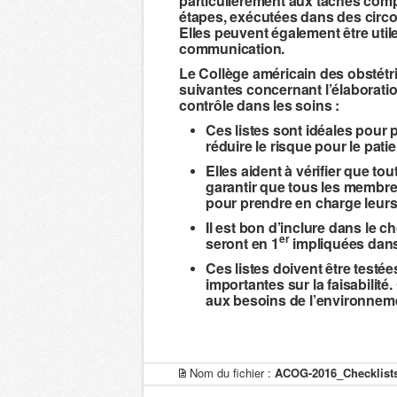
particulièrement aux tâches co
étapes, exécutées dans des circo
Elles peuvent également être utile
communication.
Le Collège américain des obstét
suivantes concernant l’élaboration
contrôle dans les soins :
Ces listes sont idéales pour
réduire le risque pour le patie
Elles aident à vérifier que to
garantir que tous les membre
pour prendre en charge leurs 
Il est bon d’inclure dans le ch
er
seront en 1
impliquées dans 
Ces listes doivent être testée
importantes sur la faisabilité
aux besoins de l’environneme
Nom du fichier :
ACOG-2016_Checklists-