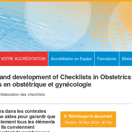
VOTRE ACCRÉDITATION
Accréditation en Equipe
Formations
Bibli
nd development of Checklists in Obstetrics
ts en obstétrique et gynécologie
élaboration des checklists
ées dans les contextes
 aides pour garantir que
Télécharger le document
ectement tous les éléments
Version 18 Nov 2016 - 91 Ko
. Ils conviennent