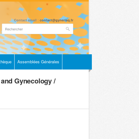
Contact email :
contact@gynerisq.fr
othèque
Assemblées Générales
 and Gynecology /