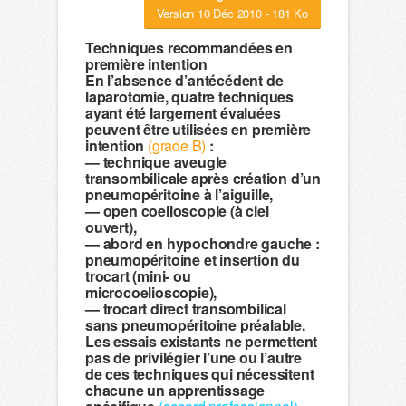
Version 10 Déc 2010 - 181 Ko
Techniques recommandées en
première intention
En l’absence d’antécédent de
laparotomie, quatre techniques
ayant été largement évaluées
peuvent être utilisées en première
intention
(grade B)
:
— technique aveugle
transombilicale après création d’un
pneumopéritoine à l’aiguille,
— open coelioscopie (à ciel
ouvert),
— abord en hypochondre gauche :
pneumopéritoine et insertion du
trocart (mini- ou
microcoelioscopie),
— trocart direct transombilical
sans pneumopéritoine préalable.
Les essais existants ne permettent
pas de privilégier l’une ou l’autre
de ces techniques qui nécessitent
chacune un apprentissage