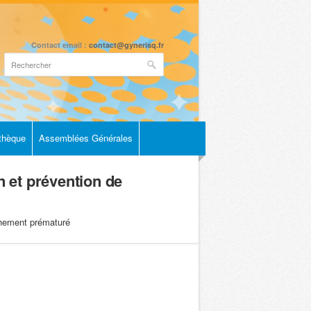
Contact email :
contact@gynerisq.fr
othèque
Assemblées Générales
 et prévention de
chement prématuré