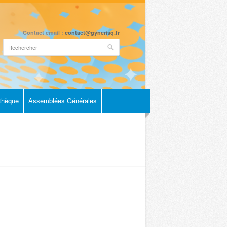
Contact email :
contact@gynerisq.fr
othèque
Assemblées Générales