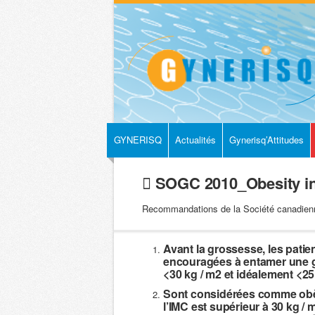
GYNERISQ
Actualités
Gynerisq’Attitudes
SOGC 2010_Obesity in 
Recommandations de la Société canadienne 
Avant la grossesse, les patie
encouragées à entamer une 
<30 kg / m2 et idéalement <25 k
Sont considérées comme obès
l’IMC est supérieur à 30 kg / m