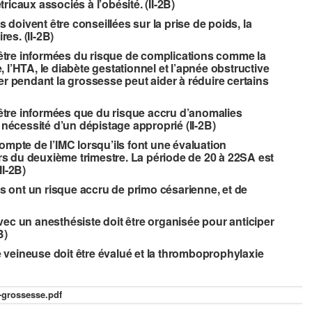
icaux associés à l’obésité. (II-2B)
oivent être conseillées sur la prise de poids, la
res. (II-2B)
tre informées du risque de complications comme la
 l’HTA, le diabète gestationnel et l’apnée obstructive
er pendant la grossesse peut aider à réduire certains
tre informées que du risque accru d’anomalies
 nécessité d’un dépistage approprié (II-2B)
ompte de l’IMC lorsqu’ils font une évaluation
 du deuxième trimestre. La période de 20 à 22SA est
II-2B)
 ont un risque accru de primo césarienne, et de
ec un anesthésiste doit être organisée pour anticiper
B)
veineuse doit être évalué et la thromboprophylaxie
-grossesse.pdf