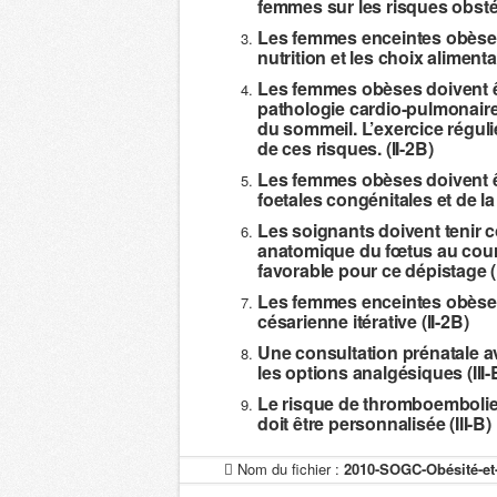
femmes sur les risques obstétr
Les femmes enceintes obèses d
nutrition et les choix alimentai
Les femmes obèses doivent ê
pathologie cardio-pulmonaire,
du sommeil. L’exercice réguli
de ces risques. (II-2B)
Les femmes obèses doivent ê
foetales congénitales et de la
Les soignants doivent tenir c
anatomique du fœtus au cours
favorable pour ce dépistage (
Les femmes enceintes obèses
césarienne itérative (II-2B)
Une consultation prénatale av
les options analgésiques (III-
Le risque de thromboembolie 
doit être personnalisée (III-B)
Nom du fichier :
2010-SOGC-Obésité-et