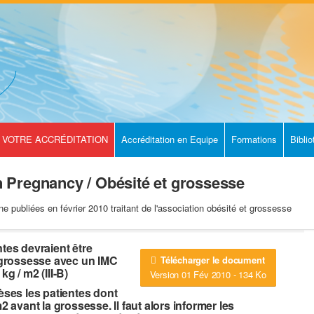
VOTRE ACCRÉDITATION
Accréditation en Equipe
Formations
Bibli
Pregnancy / Obésité et grossesse
publiées en février 2010 traitant de l'association obésité et grossesse
ntes devraient être
grossesse avec un IMC
Télécharger le document
g / m2 (III-B)
Version 01 Fév 2010 - 134 Ko
es les patientes dont
2 avant la grossesse. Il faut alors informer les