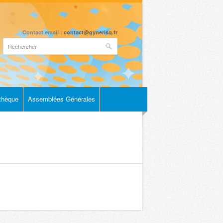
Contact email :
contact@gynerisq.fr
othèque
Assemblées Générales