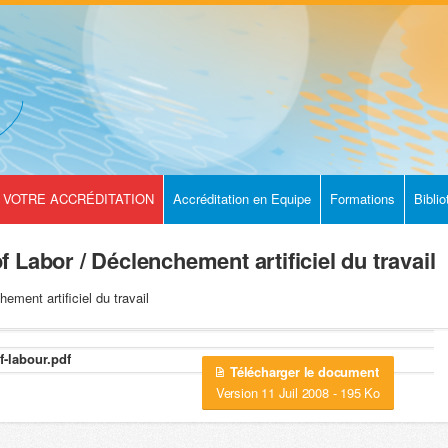
VOTRE ACCRÉDITATION
Accréditation en Equipe
Formations
Bibli
Labor / Déclenchement artificiel du travail
ent artificiel du travail
f-labour.pdf
Télécharger le document
Version 11 Juil 2008 - 195 Ko