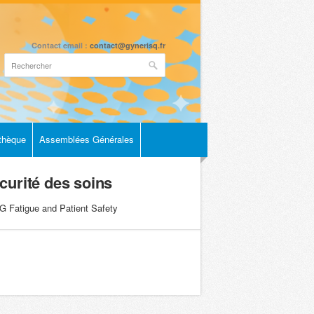
Contact email :
contact@gynerisq.fr
othèque
Assemblées Générales
curité des soins
OG Fatigue and Patient Safety