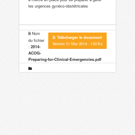
les urgences gynéco-obstétricales
Nom
Télécharger le document
du fichier
Version 01 Mar 2014 - 133 Ko
:
2014-
ACOG-
Preparing-for-Clinical-Emergencies.pdf