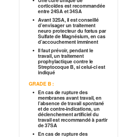
Une cure unique de
corticoïdes est recommandée
entre 24SA et 34SA
Avant 32SA, il est conseillé
d’envisager un traitement
neuro protecteur du fœtus par
Sulfate de Magnésium, en cas
d’accouchement imminent
Il faut prévoir, pendant le
travail, un traitement
prophylactique contre le
Streptocoque B, si celui-ci est
indiqué
GRADE B :
En cas de rupture des
membranes avant travail, en
l’absence de travail spontané
et de contre-indications, un
déclenchement artificiel du
travail est recommandé à partir
de 37SA
En cas de rupture des