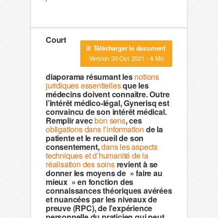
Court
Télécharger le document
Version 30 Oct 2021 - 4 Mo
diaporama résumant les
notions
juridiques essentielles
que les
médecins doivent connaître. Outre
l’intérêt médico-légal, Gynerisq est
convaincu de son intérêt médical.
Remplir avec
bon sens
, ces
obligations dans l’information
de la
patiente et le recueil de son
consentement,
dans les aspects
techniques et d’humanité de la
réalisation des soins
revient à se
donner les moyens de » faire au
mieux » en fonction des
connaissances théoriques avérées
et nuancées par les niveaux de
preuve (RPC), de l’expérience
personnelle du praticien qui peut