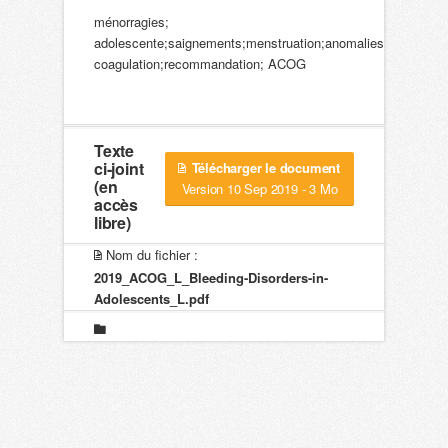
ménorragies;
adolescente;saignements;menstruation;anomalies
coagulation;recommandation; ACOG
Texte
ci-joint
Télécharger le document
(en
Version 10 Sep 2019 - 3 Mo
accès
libre)
Nom du fichier :
2019_ACOG_L_Bleeding-Disorders-in-
Adolescents_L.pdf